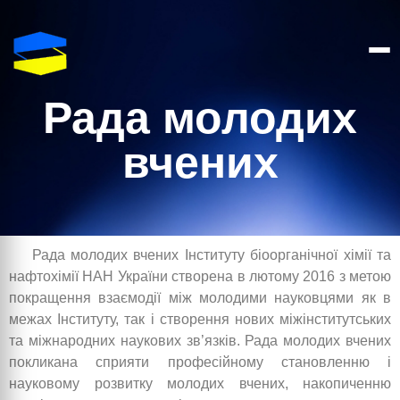
Рада молодих
вчених
Рада молодих вчених Інституту біоорганічної хімії та
нафтохімії НАН України створена в лютому 2016 з метою
покращення взаємодії між молодими науковцями як в
межах Інституту, так і створення нових міжінститутських
та міжнародних наукових зв’язків. Рада молодих вчених
покликана сприяти професійному становленню і
науковому розвитку молодих вчених, накопиченню