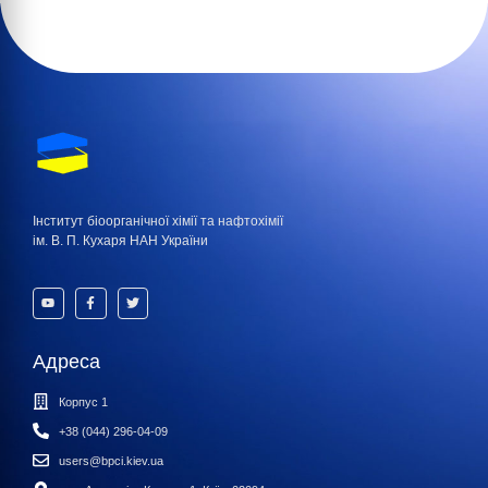
Інститут біоорганічної хімії та нафтохімії
ім. В. П. Кухаря НАН України
Адреса
Корпус 1
+38 (044) 296-04-09
users@bpci.kiev.ua