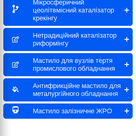
Мікросферичний
цеолітвмісний каталізатор
крекінгу
Нетрадиційний каталізатор
риформінгу
Мастило для вузлів тертя
промислового обладнання
Антифрикційне мастило для
металургійного обладнання
Мастило залізничне ЖРО