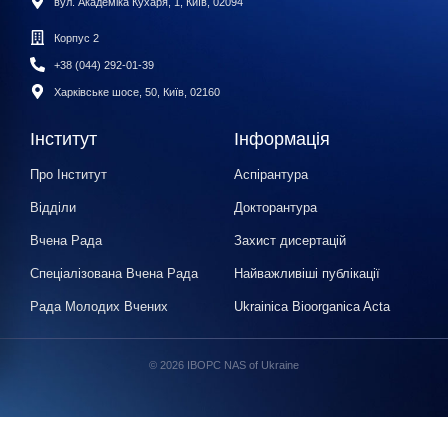
вул. Академіка Кухаря, 1, Київ, 02094
Корпус 2
+38 (044) 292-01-39
Харківське шосе, 50, Київ, 02160
Інститут
Інформація
Про Інститут
Аспірантура
Відділи
Докторантура
Вчена Рада
Захист дисертацій
Спеціалізована Вчена Рада
Найважливіші публікації
Рада Молодих Вчених
Ukrainica Bioorganica Acta
© 2026 IBOPC NAS of Ukraine