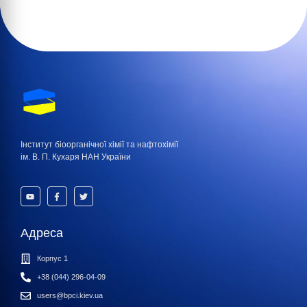
Інститут біоорганічної хімії та нафтохімії
ім. В. П. Кухаря НАН України
Адреса
Корпус 1
+38 (044) 296-04-09
users@bpci.kiev.ua